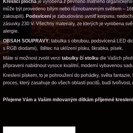
Kreslicí plocha
je vyrobena z pevného matného organického 
může být provedeno bílým nebo různobarevným světlem – 16ti
zakoupili).
Podsvícení
je zabudováno uvnitř korpusu, nedocház
zásuvky 230 V. Všechny materiály, ze kterých je vyrobena svě
alergie.
OBSAH SOUPRAVY
: tabulka s obrubou, podsvícená LED di
s RGB diodami), štětec na uklízení písku, škrabka, písek.
Máte si možnost zvolit verzi
tabulky čí stolku
dle Vašich předs
připraveni nabídnout vysoce kvalitní, moderní vybavenou sa
Kreslení pískem, to je pohroužení do pohádky, světa fantazie, 
proces, který zasahuje do všech oblastí pocitů, budí tvořivost,
Přejeme Vám a Vašim milovaným dítkám příjemné kreslen