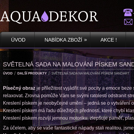
»
ÚVOD
NABÍDKA ZBOŽÍ
AKCE !
SVĚTELNÁ SADA NA MALOVÁNÍ PÍSKEM SAN
ÚVOD
DALŠÍ PRODUKTY
SVĚTELNÁ SADA NA MALOVÁNÍ PÍSKEM SANDART
Písečný obraz
je příležitost vyjádřit své pocity a emoce bez
relaxovat. Zrovna pomůže Vám se svými ratolestí odstranit stres
Kreslení pískem je neobyčejné umění – jedná se o vytváření 
Kreslení pískem má řadu důležitých předností, které chybí kl
Kreslení pískem rozvíjí jemnou motoriku, zlepšuje paměť, pl
Za účelem, aby se vaše fantastické nápady stali realitou, jsm