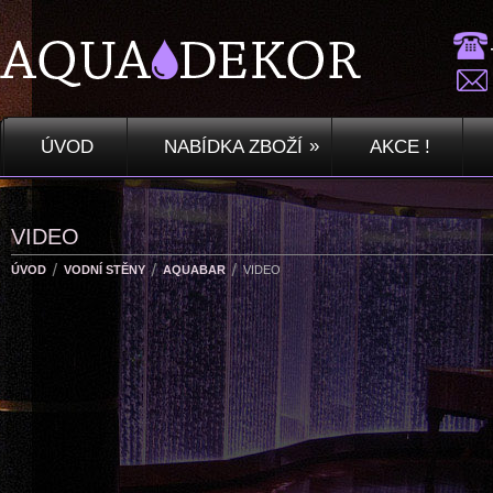
»
ÚVOD
NABÍDKA ZBOŽÍ
AKCE !
VIDEO
ÚVOD
VODNÍ STĚNY
AQUABAR
VIDEO